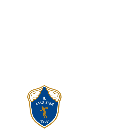
IL AASGUTEN
Postboks 25, 7631 Åsen
Org. nr.: 984 215 746
E-postadresse til leder i hovedlaget:
leder@aasguten.no
E-postadresse til kasserer i hovedlaget:
kasserer@aasguten.no