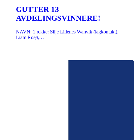
GUTTER 13
AVDELINGSVINNERE!
NAVN: 1.rekke: Silje Lillenes Wanvik (lagkontakt),
Liam Rosø,…