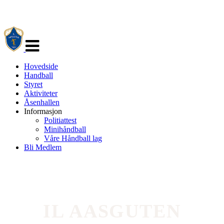
Veksle
navigasjon
Hovedside
Handball
Styret
Aktiviteter
Åsenhallen
Informasjon
Politiattest
Minihåndball
Våre Håndball lag
Bli Medlem
IL AASGUTEN