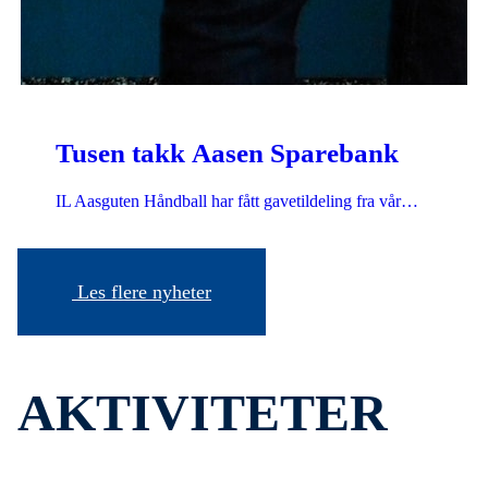
Tusen takk Aasen Sparebank
IL Aasguten Håndball har fått gavetildeling fra vår…
Les flere nyheter
AKTIVITETER