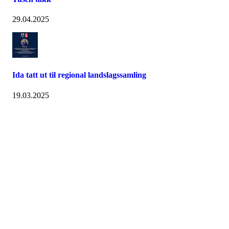
29.04.2025
Ida tatt ut til regional landslagssamling
19.03.2025
IL AASGUTEN
Postboks 25, 7631 Åsen
Org. nr.: 984 215 746
E-postadresse til leder i hovedlaget:
leder@aasguten.no
E-postadresse til kasserer i hovedlaget:
kasserer@aasguten.no