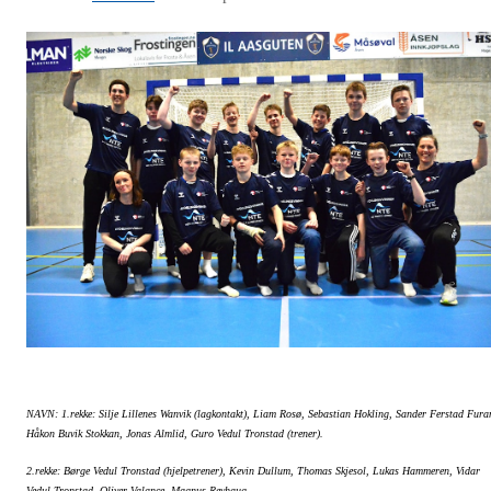
NAVN: 1.rekke: Silje Lillenes Wanvik (lagkontakt), Liam Rosø, Sebastian Hokling, Sander Ferstad Fura
Håkon Buvik Stokkan, Jonas Almlid, Guro Vedul Tronstad (trener).
2.rekke: Børge Vedul Tronstad (hjelpetrener), Kevin Dullum, Thomas Skjesol, Lukas Hammeren, Vidar
Vedul Tronstad, Oliver Valance, Magnus Revhaug