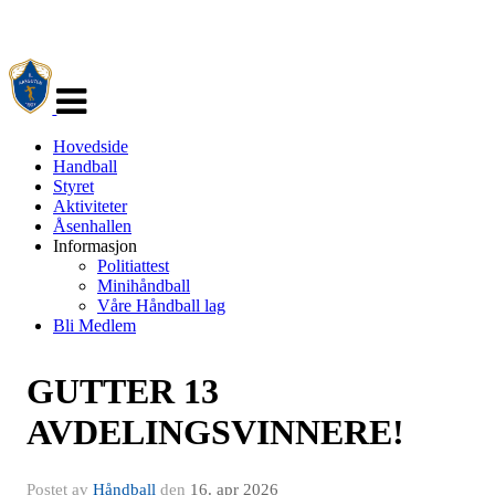
Veksle
navigasjon
Hovedside
Handball
Styret
Aktiviteter
Åsenhallen
Informasjon
Politiattest
Minihåndball
Våre Håndball lag
Bli Medlem
GUTTER 13
AVDELINGSVINNERE!
Postet av
Håndball
den
16. apr 2026